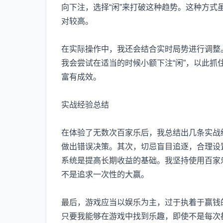
向下注，选择“闲”来打破这种趋势。这种方
对较高。
在实际操作中，我还会结合实时局势进行调整。
我会尝试在适当的时候小额下注“闲”，以此
富有成效。
实战经验总结
在体验了无数次百家乐后，我总结出几条实战
做出错误决策。其次，切忌盲目追逐，合理设
系统是提高长期收益的基础。我坚持使用百家
不是追求一次性的大赢。
最后，游戏应当以娱乐为主，过于执着于赢钱
只要我能够在游戏中找到乐趣，即使不是每次