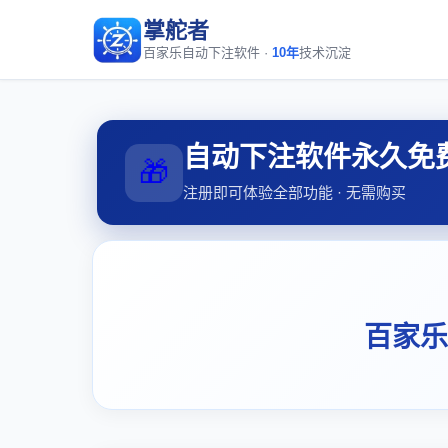
掌舵者
百家乐自动下注软件 ·
10年
技术沉淀
自动下注软件永久免
🎁
注册即可体验全部功能 · 无需购买
百家乐