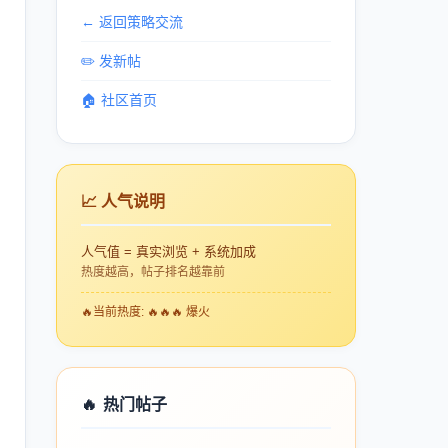
← 返回策略交流
✏️ 发新帖
🏠 社区首页
📈 人气说明
人气值 = 真实浏览 + 系统加成
热度越高，帖子排名越靠前
🔥
当前热度: 🔥🔥🔥 爆火
🔥
热门帖子