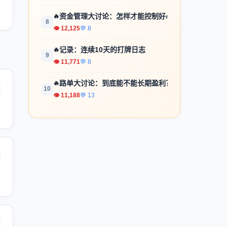
🔥
资金管理大讨论：怎样才能控制好心...
8
👁 12,125
💬 8
🔥
记录：连续10天的打牌日志
9
👁 11,771
💬 8
🔥
路单大讨论：到底能不能长期盈利？
10
👁 11,188
💬 13