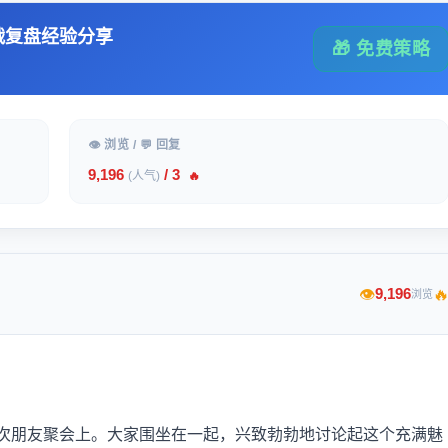
战复盘经验分享
🎁 免费策略
👁 浏览 / 💬 回复
9,196
/ 3
(人气)
🔥

9,196
👁
浏览
次朋友聚会上。大家围坐在一起，兴致勃勃地讨论起这个充满魅