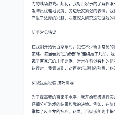
力的赌场游戏。起初，我对百家乐的了解仅限
发牌员优雅地发牌、旁边玩家紧张的表情，我
产生了浓厚的兴趣，决定深入研究这项游戏的
新手常见错误
在我刚开始玩百家乐时，犯过不少新手常见的
策略。每当看到“庄”或者“闲”连续赢了几局
视了百家乐的庄闲比例，常常在看似有利的情
错误时，我意识到，对百家乐规则的熟悉，以
实战复盘经验 技巧讲解
为了提高我的百家乐水平，我开始积极进行实
仔细分析游戏的结果和我的决策。例如，在复
掌握了反长龙的技巧。这里，百家乐规则中提