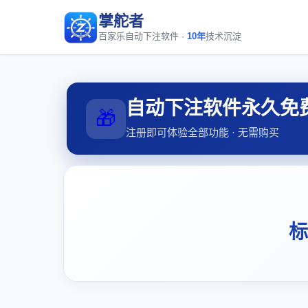
掌舵者
百家乐自动下注软件 ·
10年
技术沉淀
自动下注软件永久免
🎁
注册即可体验全部功能 · 无需购买
标