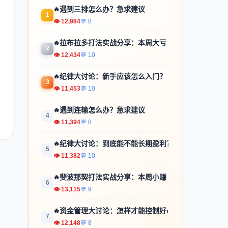
🔥
遇到三排怎么办？急求建议
1
👁 12,984
💬 8
🔥
拉布拉多打法实战分享：本周大亏
2
👁 12,434
💬 10
🔥
纪律大讨论：新手应该怎么入门？
3
👁 11,453
💬 10
🔥
遇到连输怎么办？急求建议
4
👁 11,394
💬 8
🔥
纪律大讨论：到底能不能长期盈利？
5
👁 11,382
💬 10
🔥
斐波那契打法实战分享：本周小赚
6
👁 13,115
💬 9
🔥
资金管理大讨论：怎样才能控制好心...
7
👁 12,148
💬 8